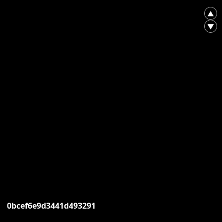
▲
▼
0bcef6e9d3441d493291