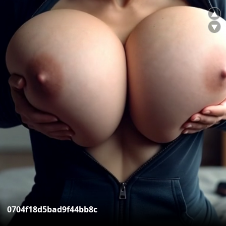
▲
▼
0704f18d5bad9f44bb8c